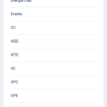
Energia Club
Events
ICI
IEEE
IETE
IIC
IIPC
IIPE